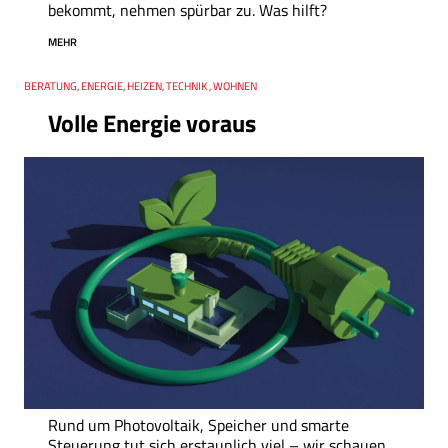
bekommt, nehmen spürbar zu. Was hilft?
MEHR
Thema
BERATUNG, ENERGIE, HEIZEN, TECHNIK , WOHNEN
Volle Energie voraus
Rund um Photovoltaik, Speicher und smarte
Steuerung tut sich erstaunlich viel – wir schauen