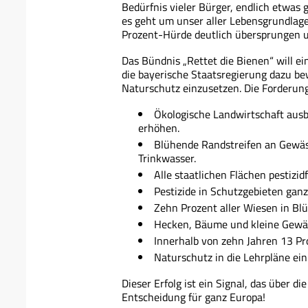
Bedürfnis vieler Bürger, endlich etwa
es geht um unser aller Lebensgrundlag
Prozent-Hürde deutlich übersprungen 
Das Bündnis „Rettet die Bienen“ will ei
die bayerische Staatsregierung dazu be
Naturschutz einzusetzen. Die Forderun
Ökologische Landwirtschaft aus
erhöhen.
Blühende Randstreifen an Gewäss
Trinkwasser.
Alle staatlichen Flächen pestizid
Pestizide in Schutzgebieten ganz
Zehn Prozent aller Wiesen in B
Hecken, Bäume und kleine Gewäss
Innerhalb von zehn Jahren 13 Pr
Naturschutz in die Lehrpläne ein
Dieser Erfolg ist ein Signal, das über d
Entscheidung für ganz Europa!