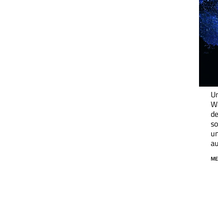
Un
W
de
so
un
au
ME