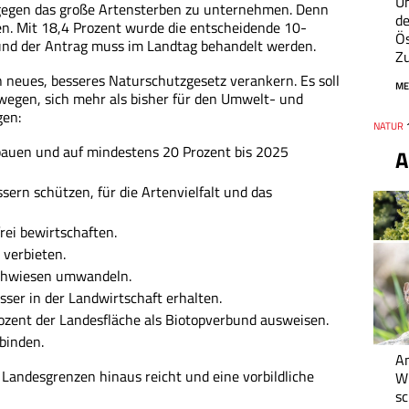
Um
s gegen das große Artensterben zu unternehmen. Denn
de
en. Mit 18,4 Prozent wurde die entscheidende 10-
Ös
und der Antrag muss im Landtag behandelt werden.
Zu
n neues, besseres Naturschutzgesetz verankern. Es soll
ME
wegen, sich mehr als bisher für den Umwelt- und
gen:
Thema
NATUR
Datum
bauen und auf mindestens 20 Prozent bis 2025
A
ern schützen, für die Artenvielfalt und das
frei bewirtschaften.
 verbieten.
lühwiesen umwandeln.
er in der Landwirtschaft erhalten.
ozent der Landesfläche als Biotopverbund ausweisen.
binden.
An
ie Landesgrenzen hinaus reicht und eine vorbildliche
W
sc