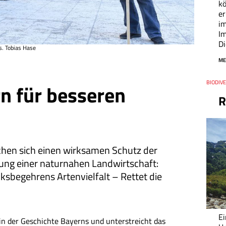
kö
er
i
Im
Di
. Tobias Hase
ME
Thema
BIODIVE
Datum
n für besseren
R
hen sich einen wirksamen Schutz der
rung einer naturnahen Landwirtschaft:
ksbegehrens Artenvielfalt – Rettet die
Ei
 in der Geschichte Bayerns und unterstreicht das