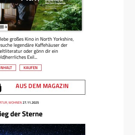
lebe großes Kino in North Yorkshire,
suche legendäre Kaffehäuser der
ltliteratur oder gönn dir ein
eld)herrliches Exil...
INHALT
KAUFEN
AUS DEM MAGAZIN
NATUR, WOHNEN
27.11.2025
ieg der Sterne