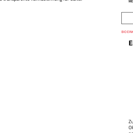
ME
Thema
BIO EIN
Datum
E
Z
Ok