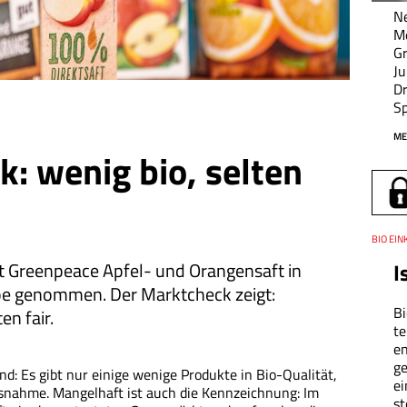
Ne
M
Gr
Ju
Dr
Sp
ME
k: wenig bio, selten
Thema
BIO EIN
Datum
t Green­peace Apfel- und Orangensaft in
I
pe genommen. Der Marktcheck zeigt:
Bi
en fair.
te
en
ge
nd: Es gibt nur einige wenige Produkte in Bio-Qualität,
ei
Ausnahme. Mangelhaft ist auch die Kennzeichnung: Im
st