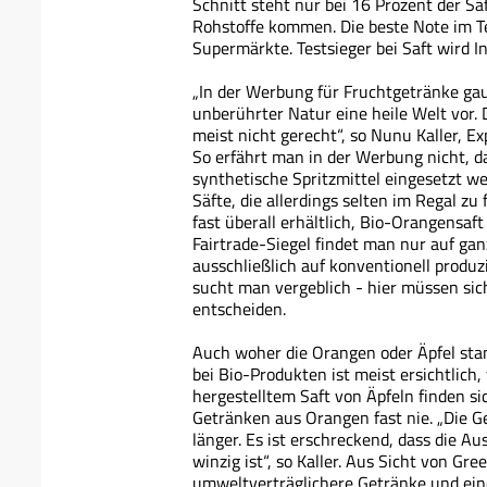
Schnitt steht nur bei 16 Prozent der S
Rohstoffe kommen. Die beste Note im Te
Supermärkte. Testsieger bei Saft wird 
„In der Werbung für Fruchtgetränke ga
unberührter Natur eine heile Welt vor
meist nicht gerecht“, so Nunu Kaller, E
So erfährt man in der Werbung nicht, d
synthetische Spritzmittel eingesetzt w
Säfte, die allerdings selten im Regal zu
fast überall erhältlich, Bio-Orangensaf
Fairtrade-Siegel findet man nur auf g
ausschließlich auf konventionell produ
sucht man vergeblich - hier müssen sic
entscheiden.
Auch woher die Orangen oder Äpfel sta
bei Bio-Produkten ist meist ersichtlic
hergestelltem Saft von Äpfeln finden si
Getränken aus Orangen fast nie. „Die 
länger. Es ist erschreckend, dass die 
winzig ist“, so Kaller. Aus Sicht von G
umweltverträglichere Getränke und ein