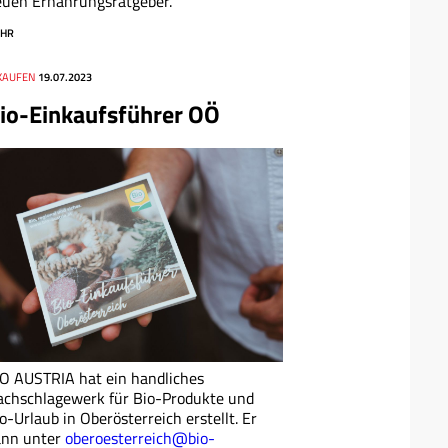
uen Ernährungsratgeber.
HR
NKAUFEN
19.07.2023
io-Einkaufsführer OÖ
O AUSTRIA hat ein handliches
chschlagewerk für Bio-Produkte und
o-Urlaub in Oberösterreich erstellt. Er
ann unter
oberoesterreich@bio-