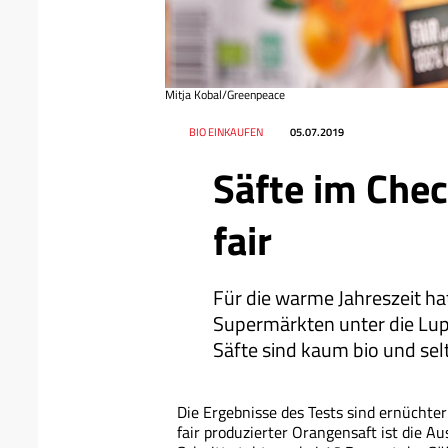
Mitja Kobal/Greenpeace
Datum
Ressort
BIO EINKAUFEN
05.07.2019
Säfte im Chec
fair
Für die warme Jahreszeit ha
Super­märkten unter die Lu
Säfte sind kaum bio und selt
Die Ergebnisse des Tests sind ernüchter
fair produzierter Orangensaft ist die 