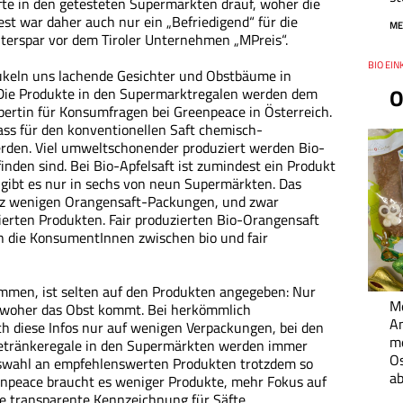
äfte in den getesteten Supermärkten drauf, woher die
st war daher auch nur ein „Befriedigend“ für die
ME
Interspar vor dem Tiroler Unternehmen „MPreis“.
Thema
BIO EIN
Datum
ukeln uns lachende Gesichter und Obstbäume in
O
. Die Produkte in den Supermarktregalen werden dem
xpertin für Konsumfragen bei Greenpeace in Österreich.
ass für den konventionellen Saft chemisch-
erden. Viel umweltschonender produziert werden Bio-
 finden sind. Bei Bio-Apfelsaft ist zumindest ein Produkt
t gibt es nur in sechs von neun Supermärkten. Das
anz wenigen Orangensaft-Packungen, und zwar
zierten Produkten. Fair produzierten Bio-Orangensaft
h die KonsumentInnen zwischen bio und fair
mmen, ist selten auf den Produkten angegeben: Nur
Me
h, woher das Obst kommt. Bei herkömmlich
An
ch diese Infos nur auf wenigen Verpackungen, bei den
me
Getränkeregale in den Supermärkten werden immer
O
Auswahl an empfehlenswerten Produkten trotzdem so
ab
reenpeace braucht es weniger Produkte, mehr Fokus auf
e transparente Kennzeichnung für Säfte.