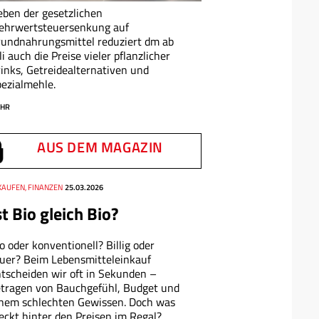
ben der gesetzlichen
ehrwertsteuersenkung auf
undnahrungsmittel reduziert dm ab
li auch die Preise vieler pflanzlicher
inks, Getreidealternativen und
ezialmehle.
HR
AUS DEM MAGAZIN
KAUFEN, FINANZEN
25.03.2026
st Bio gleich Bio?
o oder konventionell? Billig oder
uer? Beim Lebensmitteleinkauf
tscheiden wir oft in Sekunden –
tragen von Bauchgefühl, Budget und
nem schlechten Gewissen. Doch was
eckt hinter den Preisen im Regal?