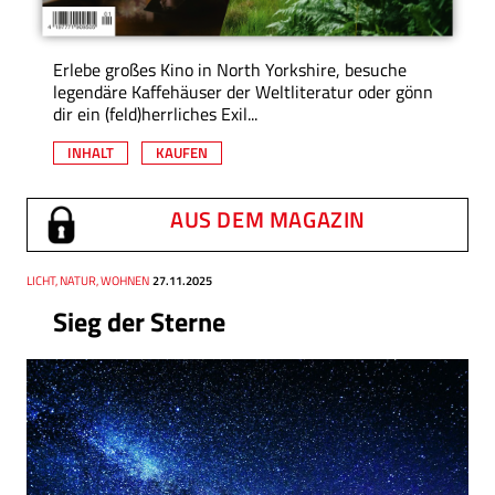
Erlebe großes Kino in North Yorkshire, besuche
legendäre Kaffehäuser der Weltliteratur oder gönn
dir ein (feld)herrliches Exil...
INHALT
KAUFEN
AUS DEM MAGAZIN
Thema
LICHT, NATUR, WOHNEN
Datum
27.11.2025
Sieg der Sterne