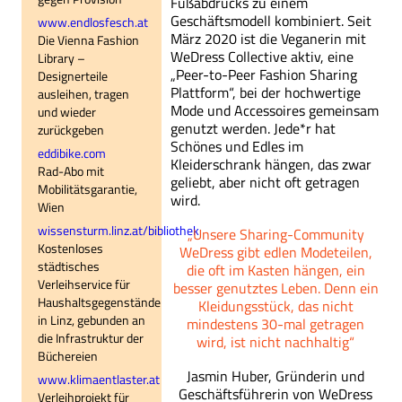
Fußabdrucks zu einem
Geschäftsmodell kombiniert. Seit
www.endlosfesch.at
März 2020 ist die Veganerin mit
Die Vienna Fashion
WeDress Collective aktiv, eine
Library –
„Peer-to-Peer Fashion Sharing
Designerteile
Plattform“, bei der hochwertige
ausleihen, tragen
Mode und Accessoires gemeinsam
und wieder
genutzt werden. Jede*r hat
zurückgeben
Schönes und Edles im
eddibike.com
Kleiderschrank hängen, das zwar
Rad-Abo mit
geliebt, aber nicht oft getragen
Mobilitätsgarantie,
wird.
Wien
wissensturm.linz.at/bibliothek
„Unsere Sharing-Community
Kostenloses
WeDress gibt edlen Modeteilen,
städtisches
die oft im Kasten hängen, ein
Verleihservice für
besser genutztes Leben. Denn ein
Haushaltsgegenstände
Kleidungsstück, das nicht
in Linz, gebunden an
mindestens 30-mal getragen
die Infrastruktur der
wird, ist nicht nachhaltig“
Büchereien
Jasmin Huber, Gründerin und
www.klimaentlaster.at
Geschäftsführerin von WeDress
Verleihprojekt für