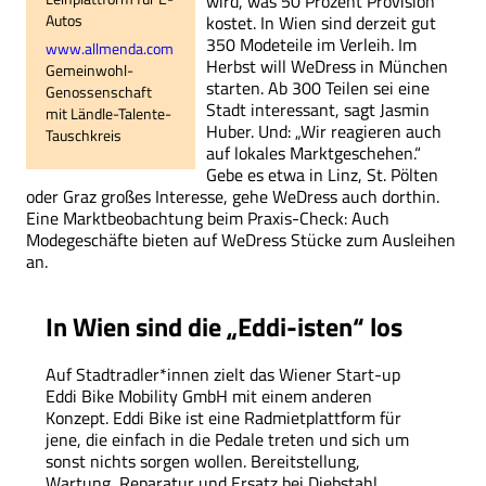
wird, was 50 Prozent Provision
Autos
kostet. In Wien sind derzeit gut
350 Modeteile im Verleih. Im
www.allmenda.com
Herbst will WeDress in München
Gemeinwohl-
starten. Ab 300 Teilen sei eine
Genossenschaft
Stadt interessant, sagt Jasmin
mit Ländle-Talente-
Huber. Und: „Wir reagieren auch
Tauschkreis
auf lokales Marktgeschehen.“
Gebe es etwa in Linz, St. Pölten
oder Graz großes Interesse, gehe WeDress auch dorthin.
Eine Marktbeobachtung beim Praxis-Check: Auch
Modegeschäfte bieten auf WeDress Stücke zum Ausleihen
an.
In Wien sind die „Eddi-isten“ los
Auf Stadtradler*innen zielt das Wiener Start-up
Eddi Bike Mobility GmbH mit einem anderen
Konzept. Eddi Bike ist eine Radmietplattform für
jene, die einfach in die Pedale treten und sich um
sonst nichts sorgen wollen. Bereitstellung,
Wartung, Reparatur und Ersatz bei Diebstahl