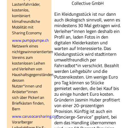
Collective GmbH
Lastenfahrräder,
kostenlos,
Ein Kleidungsstück ist nur dann
kombiniert
auch ökologisch sinnvoll, wenn es
klimafreundliche
mindestens 30 Mal getragen wird.
Mobilität mit
Verleiher*innen legen deshalb ein
Sharing Economy
Profil an, laden Fotos in den
www.pumpipumpe.ch
digitalen Kleiderkasten und
Netzwerk eines
warten auf Interessierte. Das
nichtgewinnorientierten
Kleidungsstück wird stadtintern
Vereins zum
umweltfreundlich per
kostenlosen Leihen
Fahrradbot*in verschickt. Bezahlt
und Verleihen von
werden Leihgebühr und die
Haushaltsgegenständen,
Putzereikosten. Um wenige Euro
dessen
pro Tag können so Stücke
Nutzer*innen und
gemietet werden, die bei Kauf bis
Anbieter*innen
zu einige hundert Euro kosten.
sich über Pickerl an
Gründerin Jasmin Huber profitiert
Briefkästen finden,
von einer 20-prozentigen
Bern
Provision. Künftig ist auch ein
www.carusocarsharing.com
„Concierge-Service“ geplant, bei
Vorarlberger
dem das Handling übernommen
Leihplattform für E-