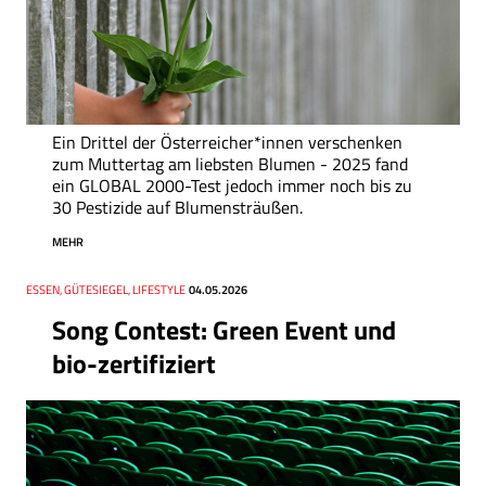
Ein Drittel der Österreicher*innen verschenken
zum Muttertag am liebsten Blumen - 2025 fand
ein GLOBAL 2000-Test jedoch immer noch bis zu
30 Pestizide auf Blumensträußen.
MEHR
Thema
ESSEN, GÜTESIEGEL, LIFESTYLE
Datum
04.05.2026
Song Contest: Green Event und
bio-zertifiziert