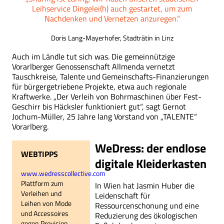
Leihservice Dingelei(h) auch gestartet, um zum
Nachdenken und Vernetzen anzuregen.“
Doris Lang-Mayerhofer, Stadträtin in Linz
Auch im Ländle tut sich was. Die gemeinnützige
Vorarlberger Genossenschaft Allmenda vernetzt
Tauschkreise, Talente und Gemeinschafts-Finanzierungen
für bürgergetriebene Projekte, etwa auch regionale
Kraftwerke. „Der Verleih von Bohrmaschinen über Fest-
Geschirr bis Häcksler funktioniert gut“, sagt Gernot
Jochum-Müller, 25 Jahre lang Vorstand von „TALENTE“
Vorarlberg.
WeDress: der endlose
WEBTIPPS
digitale Kleiderkasten
www.wedresscollective.com
Plattform zum
In Wien hat Jasmin Huber die
Verleihen und
Leidenschaft für
Leihen von Mode
Ressourcenschonung und eine
und Accessoires
Reduzierung des ökologischen
gegen Provision