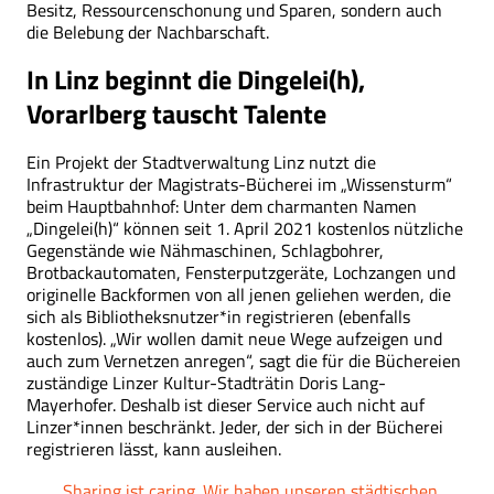
Besitz, Ressourcenschonung und Sparen, sondern auch
die Belebung der Nachbarschaft.
In Linz beginnt die Dingelei(h),
Vorarlberg tauscht Talente
Ein Projekt der Stadtverwaltung Linz nutzt die
Infrastruktur der Magistrats-Bücherei im „Wissensturm“
beim Hauptbahnhof: Unter dem charmanten Namen
„Dingelei(h)“ können seit 1. April 2021 kostenlos nützliche
Gegenstände wie Nähmaschinen, Schlagbohrer,
Brotbackautomaten, Fensterputzgeräte, Lochzangen und
originelle Backformen von all jenen geliehen werden, die
sich als Bibliotheksnutzer*in registrieren (ebenfalls
kostenlos). „Wir wollen damit neue Wege aufzeigen und
auch zum Vernetzen anregen“, sagt die für die Büchereien
zuständige Linzer Kultur-Stadträtin Doris Lang-
Mayerhofer. Deshalb ist dieser Service auch nicht auf
Linzer*innen beschränkt. Jeder, der sich in der Bücherei
registrieren lässt, kann ausleihen.
„Sharing ist caring. Wir haben unseren städtischen