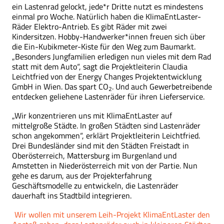
ein Lastenrad gelockt, jede*r Dritte nutzt es mindestens
einmal pro Woche. Natürlich haben die KlimaEntLaster-
Räder Elektro-Antrieb. Es gibt Räder mit zwei
Kindersitzen. Hobby-Handwerker*innen freuen sich über
die Ein-Kubikmeter-Kiste für den Weg zum Baumarkt.
„Besonders Jungfamilien erledigen nun vieles mit dem Rad
statt mit dem Auto“, sagt die Projektleiterin Claudia
Leichtfried von der Energy Changes Projektentwicklung
GmbH in Wien. Das spart CO
. Und auch Gewerbetreibende
2
entdecken geliehene Lastenräder für ihren Lieferservice.
„Wir konzentrieren uns mit KlimaEntLaster auf
mittelgroße Städte. In großen Städten sind Lastenräder
schon angekommen“, erklärt Projektleiterin Leichtfried.
Drei Bundesländer sind mit den Städten Freistadt in
Oberösterreich, Mattersburg im Burgenland und
Amstetten in Niederösterreich mit von der Partie. Nun
gehe es darum, aus der Projekterfahrung
Geschäftsmodelle zu entwickeln, die Lastenräder
dauerhaft ins Stadtbild integrieren.
Wir wollen mit unserem Leih-Projekt KlimaEntLaster den