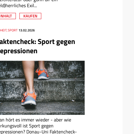
eld)herrliches Exil...
INHALT
KAUFEN
HEIT, SPORT
13.02.2026
aktencheck: Sport gegen
epressionen
n hört es immer wieder - aber wie
rkungsvoll ist Sport gegen
epressionen? Donau-Uni Faktencheck-