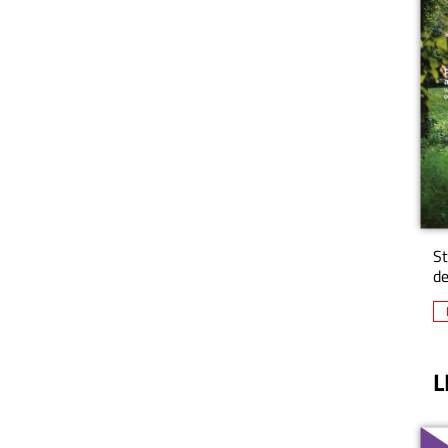
St
de
L