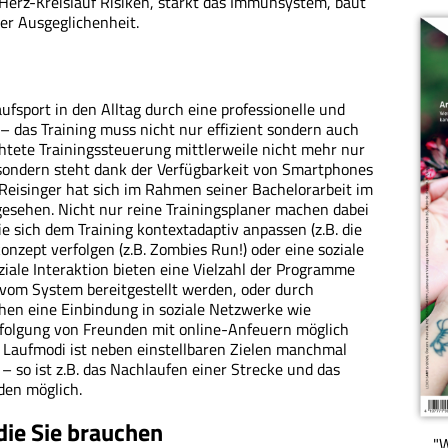
 Herz-Kreislauf Risiken, stärkt das Immunsystem, baut
rer Ausgeglichenheit.
ufsport in den Alltag durch eine professionelle und
– das Training muss nicht nur effizient sondern auch
ichtete Trainingssteuerung mittlerweile nicht mehr nur
 sondern steht dank der Verfügbarkeit von Smartphones
Reisinger hat sich im Rahmen seiner Bachelorarbeit im
esehen. Nicht nur reine Trainingsplaner machen dabei
 sich dem Training kontextadaptiv anpassen (z.B. die
nzept verfolgen (z.B. Zombies Run!) oder eine soziale
ziale Interaktion bieten eine Vielzahl der Programme
om System bereitgestellt werden, oder durch
chen eine Einbindung in soziale Netzwerke wie
erfolgung von Freunden mit online-Anfeuern möglich
 Laufmodi ist neben einstellbaren Zielen manchmal
 so ist z.B. das Nachlaufen einer Strecke und das
den möglich.
die Sie brauchen
"W