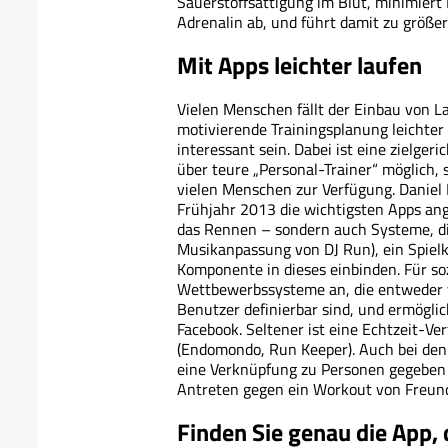
Sauerstoffsättigung im Blut, minimiert
Adrenalin ab, und führt damit zu größe
Mit Apps leichter laufen
Vielen Menschen fällt der Einbau von La
motivierende Trainingsplanung leichter 
interessant sein. Dabei ist eine zielger
über teure „Personal-Trainer“ möglich,
vielen Menschen zur Verfügung. Daniel 
Frühjahr 2013 die wichtigsten Apps ang
das Rennen – sondern auch Systeme, die
Musikanpassung von DJ Run), ein Spielko
Komponente in dieses einbinden. Für so
Wettbewerbssysteme an, die entweder v
Benutzer definierbar sind, und ermögli
Facebook. Seltener ist eine Echtzeit-V
(Endomondo, Run Keeper). Auch bei den
eine Verknüpfung zu Personen gegeben –
Antreten gegen ein Workout von Freun
Finden Sie genau die App, 