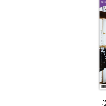
Er
be
We