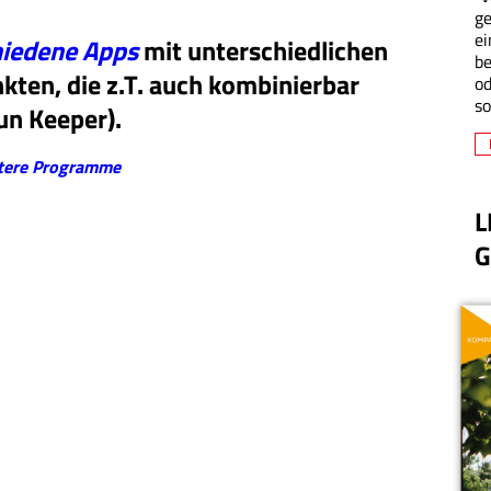
ge
ei
hiedene Apps
mit unterschiedlichen
be
ten, die z.T. auch kombinierbar
od
so
un Keeper).
itere Programme
L
G