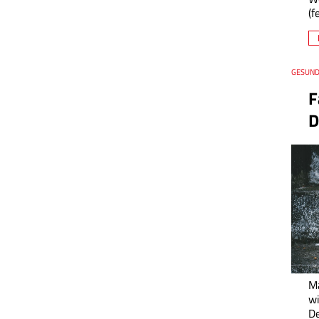
(f
Thema
GESUND
Datum
F
D
Ma
wi
D