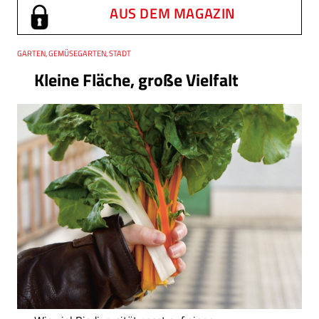
AUS DEM MAGAZIN
Thema
GARTEN, GEMÜSEGARTEN, STADT
Kleine Fläche, große Vielfalt