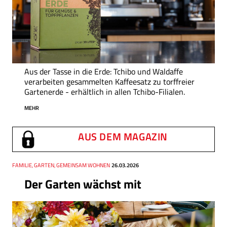
Aus der Tasse in die Erde: Tchibo und Waldaffe
verarbeiten gesammelten Kaffeesatz zu torffreier
Gartenerde - erhältlich in allen Tchibo-Filialen.
MEHR
AUS DEM MAGAZIN
Thema
FAMILIE, GARTEN, GEMEINSAM WOHNEN
Datum
26.03.2026
Der Garten wächst mit