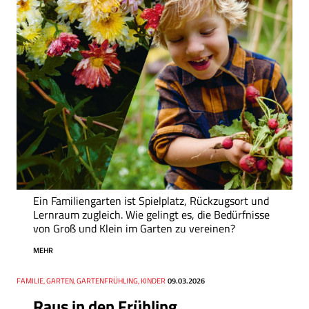
Ein Familiengarten ist Spielplatz, Rückzugsort und
Lernraum zugleich. Wie gelingt es, die Bedürfnisse
von Groß und Klein im Garten zu vereinen?
MEHR
Thema
FAMILIE, GARTEN, GARTENFRÜHLING, KINDER
Datum
09.03.2026
Raus in den Frühling