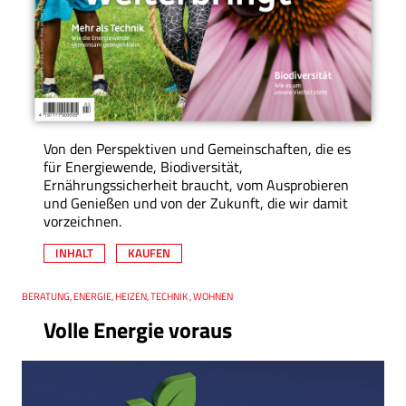
Von den Perspektiven und Gemeinschaften, die es
für Energiewende, Biodiversität,
Ernährungssicherheit braucht, vom Ausprobieren
und Genießen und von der Zukunft, die wir damit
vorzeichnen.
INHALT
KAUFEN
Thema
BERATUNG, ENERGIE, HEIZEN, TECHNIK , WOHNEN
Volle Energie voraus