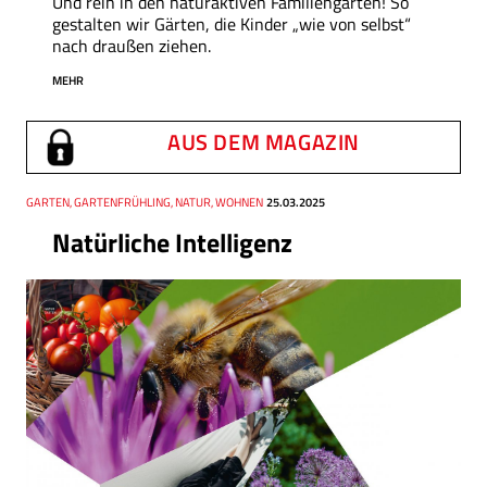
Und rein in den naturaktiven Familiengarten! So
gestalten wir Gärten, die Kinder „wie von selbst“
nach draußen ziehen.
MEHR
AUS DEM MAGAZIN
Thema
GARTEN, GARTENFRÜHLING, NATUR, WOHNEN
Datum
25.03.2025
Natürliche Intelligenz