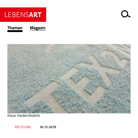
Themen
Magazin
Klaus Haiden/Andritz
Datum
Ressort
RECYCLING
16.12.2019