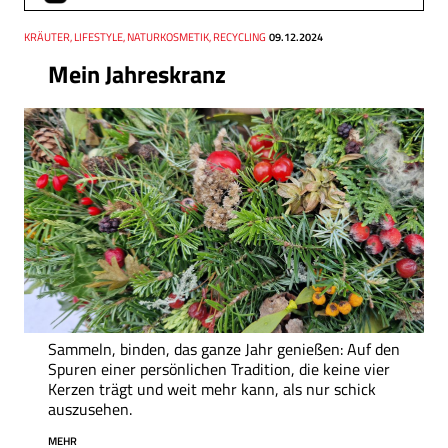
Thema
KRÄUTER, LIFESTYLE, NATURKOSMETIK, RECYCLING
Datum
09.12.2024
Mein Jahreskranz
Sammeln, binden, das ganze Jahr genießen: Auf den
Spuren einer persönlichen Tradition, die keine vier
Kerzen trägt und weit mehr kann, als nur schick
auszusehen.
MEHR