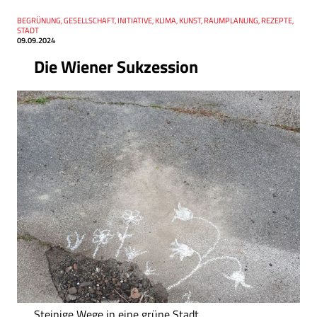
Thema
BEGRÜNUNG, GESELLSCHAFT, INITIATIVE, KLIMA, KUNST, RAUMPLANUNG, REZEPTE,
Datum
STADT
09.09.2024
Die Wiener Sukzession
Steinige Wege in eine grüne Stadt