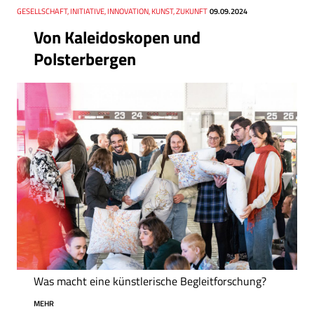
Thema
GESELLSCHAFT, INITIATIVE, INNOVATION, KUNST, ZUKUNFT
Datum
09.09.2024
Von Kaleidoskopen und
Polsterbergen
Was macht eine künstlerische Begleitforschung?
MEHR