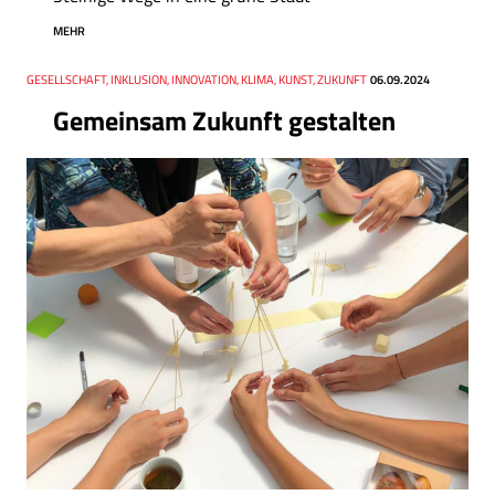
MEHR
Thema
GESELLSCHAFT, INKLUSION, INNOVATION, KLIMA, KUNST, ZUKUNFT
Datum
06.09.2024
Gemeinsam Zukunft gestalten