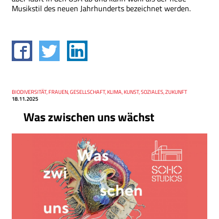
Musikstil des neuen Jahrhunderts bezeichnet werden.
Thema
BIODIVERSITÄT, FRAUEN, GESELLSCHAFT, KLIMA, KUNST, SOZIALES, ZUKUNFT
Datum
18.11.2025
Was zwischen uns wächst