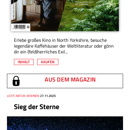
Erlebe großes Kino in North Yorkshire, besuche
legendäre Kaffehäuser der Weltliteratur oder gönn
dir ein (feld)herrliches Exil...
INHALT
KAUFEN
AUS DEM MAGAZIN
Thema
LICHT, NATUR, WOHNEN
Datum
27.11.2025
Sieg der Sterne