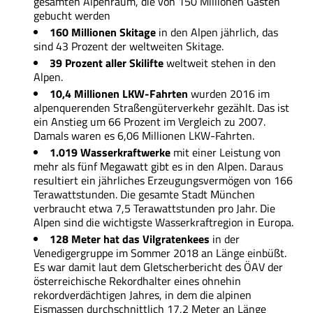
gesamten Alpenraum, die von 150 Millionen Gästen
gebucht werden
160 Millionen Skitage
in den Alpen jährlich, das
sind 43 Prozent der weltweiten Skitage.
39 Prozent aller Skilifte
weltweit stehen in den
Alpen.
10,4 Millionen LKW-Fahrten
wurden 2016 im
alpenquerenden Straßengüterverkehr gezählt. Das ist
ein Anstieg um 66 Prozent im Vergleich zu 2007.
Damals waren es 6,06 Millionen LKW-Fahrten.
1.019 Wasserkraftwerke
mit einer Leistung von
mehr als fünf Megawatt gibt es in den Alpen. Daraus
resultiert ein jährliches Erzeugungsvermögen von 166
Terawattstunden. Die gesamte Stadt München
verbraucht etwa 7,5 Terawattstunden pro Jahr. Die
Alpen sind die wichtigste Wasserkraftregion in Europa.
128 Meter hat das Vilgratenkees
in der
Venedigergruppe im Sommer 2018 an Länge einbüßt.
Es war damit laut dem Gletscherbericht des ÖAV der
österreichische Rekordhalter eines ohnehin
rekordverdächtigen Jahres, in dem die alpinen
Eismassen durchschnittlich 17,2 Meter an Länge