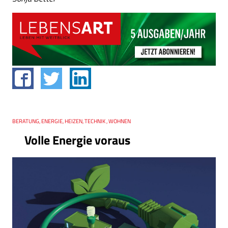
Thema
BERATUNG, ENERGIE, HEIZEN, TECHNIK , WOHNEN
Volle Energie voraus