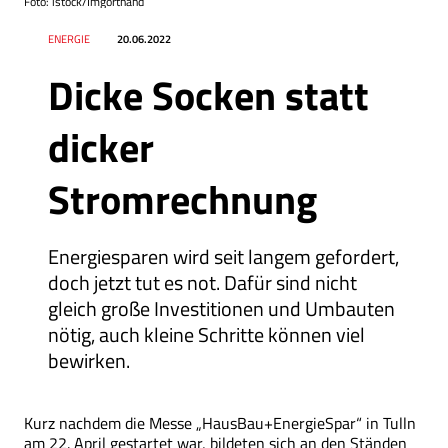
Foto: istock/Imgorthand
Datum
Ressort
ENERGIE
20.06.2022
Dicke Socken statt
dicker
Stromrechnung
Energiesparen wird seit langem gefordert,
doch jetzt tut es not. Dafür sind nicht
gleich große Investitionen und Umbauten
nötig, auch kleine Schritte können viel
bewirken.
Kurz nachdem die Messe „HausBau+EnergieSpar“ in Tulln
am 22. April gestartet war, bildeten sich an den Ständen