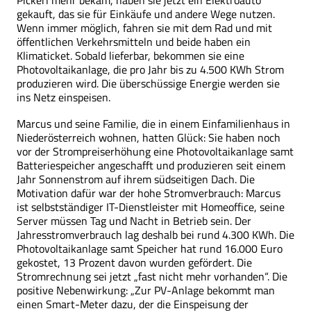
Pickerl mehr bekam, haben sie jetzt ein Elektroauto
gekauft, das sie für Einkäufe und andere Wege nutzen.
Wenn immer möglich, fahren sie mit dem Rad und mit
öffentlichen Verkehrsmitteln und beide haben ein
Klimaticket. Sobald lieferbar, bekommen sie eine
Photovoltaikanlage, die pro Jahr bis zu 4.500 KWh Strom
produzieren wird. Die überschüssige Energie werden sie
ins Netz einspeisen.
Marcus und seine Familie, die in einem Einfamilienhaus in
Niederösterreich wohnen, hatten Glück: Sie haben noch
vor der Strompreiserhöhung eine Photovoltaikanlage samt
Batteriespeicher angeschafft und produzieren seit einem
Jahr Sonnenstrom auf ihrem südseitigen Dach. Die
Motivation dafür war der hohe Stromverbrauch: Marcus
ist selbstständiger IT-Dienstleister mit Homeoffice, seine
Server müssen Tag und Nacht in Betrieb sein. Der
Jahresstromverbrauch lag deshalb bei rund 4.300 KWh. Die
Photovoltaikanlage samt Speicher hat rund 16.000 Euro
gekostet, 13 Prozent davon wurden gefördert. Die
Stromrechnung sei jetzt „fast nicht mehr vorhanden“. Die
positive Nebenwirkung: „Zur PV-Anlage bekommt man
einen Smart-Meter dazu, der die Einspeisung der