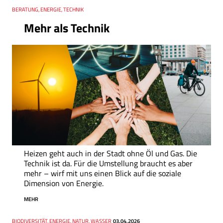
Thema
BERATUNG, ENERGIE, TECHNIK
Mehr als Technik
Heizen geht auch in der Stadt ohne Öl und Gas. Die
Technik ist da. Für die Umstellung braucht es aber
mehr – wirf mit uns einen Blick auf die soziale
Dimension von Energie.
MEHR
Thema
BIODIVERSITÄT, ENERGIE, NATUR, WASSER
Datum
03.04.2026