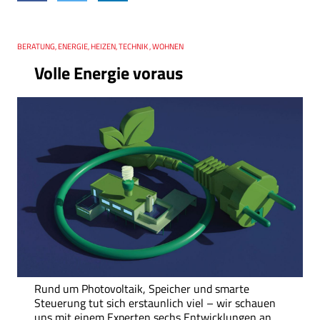
Thema
BERATUNG, ENERGIE, HEIZEN, TECHNIK , WOHNEN
Volle Energie voraus
Rund um Photovoltaik, Speicher und smarte
Steuerung tut sich erstaunlich viel – wir schauen
uns mit einem Experten sechs Entwicklungen an,