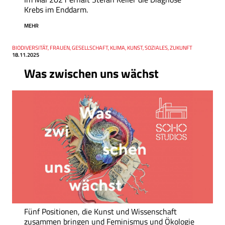
Krebs im Enddarm.
MEHR
Thema
BIODIVERSITÄT, FRAUEN, GESELLSCHAFT, KLIMA, KUNST, SOZIALES, ZUKUNFT
Datum
18.11.2025
Was zwischen uns wächst
Fünf Positionen, die Kunst und Wissenschaft
zusammen bringen und Feminismus und Ökologie