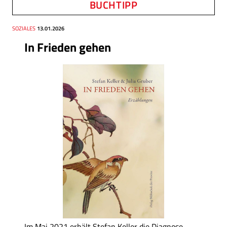
BUCHTIPP
Thema
SOZIALES
Datum
13.01.2026
In Frieden gehen
Im Mai 2021 erhält Stefan Keller die Diagnose