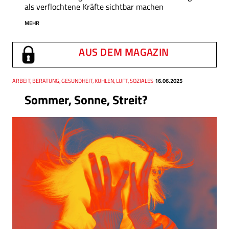
als verflochtene Kräfte sichtbar machen
MEHR
AUS DEM MAGAZIN
Thema
ARBEIT, BERATUNG, GESUNDHEIT, KÜHLEN, LUFT, SOZIALES
Datum
16.06.2025
Sommer, Sonne, Streit?