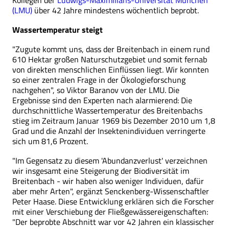
Kollegen der
Ludwigs-Maximilians-Universität München
(LMU)
über 42 Jahre mindestens wöchentlich beprobt.
Wassertemperatur steigt
"Zugute kommt uns, dass der Breitenbach in einem rund
610 Hektar großen Naturschutzgebiet und somit fernab
von direkten menschlichen Einflüssen liegt. Wir konnten
so einer zentralen Frage in der Ökologieforschung
nachgehen", so Viktor Baranov von der LMU. Die
Ergebnisse sind den Experten nach alarmierend: Die
durchschnittliche Wassertemperatur des Breitenbachs
stieg im Zeitraum Januar 1969 bis Dezember 2010 um 1,8
Grad und die Anzahl der Insektenindividuen verringerte
sich um 81,6 Prozent.
"Im Gegensatz zu diesem 'Abundanzverlust' verzeichnen
wir insgesamt eine Steigerung der Biodiversität im
Breitenbach - wir haben also weniger Individuen, dafür
aber mehr Arten", ergänzt Senckenberg-Wissenschaftler
Peter Haase. Diese Entwicklung erklären sich die Forscher
mit einer Verschiebung der Fließgewässereigenschaften:
"Der beprobte Abschnitt war vor 42 Jahren ein klassischer