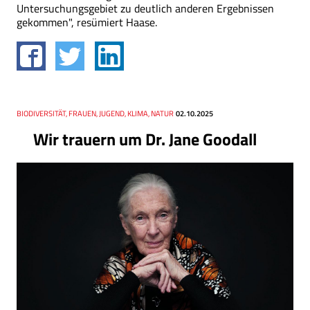
Untersuchungsgebiet zu deutlich anderen Ergebnissen
gekommen", resümiert Haase.
Thema
BIODIVERSITÄT, FRAUEN, JUGEND, KLIMA, NATUR
Datum
02.10.2025
Wir trauern um Dr. Jane Goodall