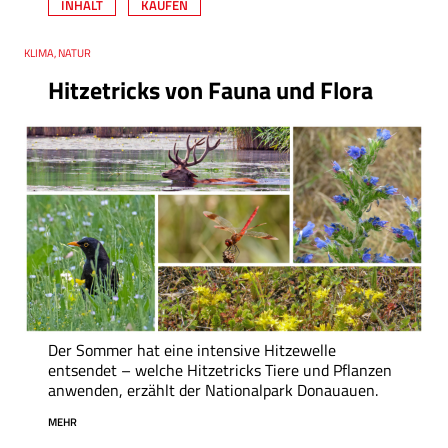
INHALT
KAUFEN
Thema
KLIMA, NATUR
Hitzetricks von Fauna und Flora
Der Sommer hat eine intensive Hitzewelle
entsendet – welche Hitzetricks Tiere und Pflanzen
anwenden, erzählt der Nationalpark Donauauen.
MEHR