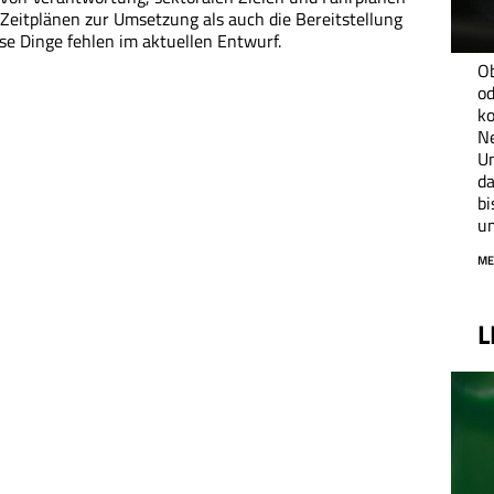
n Zeitplänen zur Umsetzung als auch die Bereitstellung
se Dinge fehlen im aktuellen Entwurf.
O
od
ko
N
Un
da
bi
um
ME
L