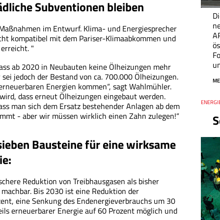
liche Subventionen bleiben
Di
n
Maßnahmen im Entwurf. Klima- und Energiesprecher
A
nicht kompatibel mit dem Pariser-Klimaabkommen und
ös
erreicht. "
Fo
un
 dass ab 2020 in Neubauten keine Ölheizungen mehr
r sei jedoch der Bestand von ca. 700.000 Ölheizungen.
ME
n erneuerbaren Energien kommen“, sagt Wahlmühler.
t wird, dass erneut Ölheizungen eingebaut werden.
Thema
ENERGIE
Datum
 dass man sich dem Ersatz bestehender Anlagen ab dem
immt - aber wir müssen wirklich einen Zahn zulegen!“
S
sieben Bausteine für eine wirksame
ie:
schere Reduktion von Treibhausgasen als bisher
 machbar. Bis 2030 ist eine Reduktion der
ent, eine Senkung des Endenergieverbrauchs um 30
ils erneuerbarer Energie auf 60 Prozent möglich und