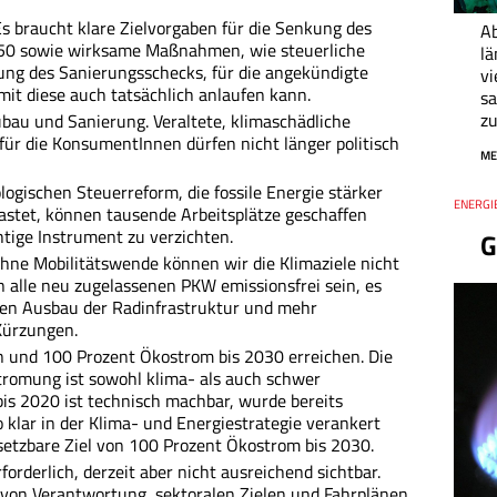
s braucht klare Zielvorgaben für die Senkung des
Ab
50 sowie wirksame Maßnahmen, wie steuerliche
lä
ng des Sanierungsschecks, für die angekündigte
vi
it diese auch tatsächlich anlaufen kann.
s
zu
bau und Sanierung. Veraltete, klimaschädliche
für die KonsumentInnen dürfen nicht länger politisch
ME
logischen Steuerreform, die fossile Energie stärker
Thema
ENERGIE
Datum
lastet, können tausende Arbeitsplätze geschaffen
chtige Instrument zu verzichten.
G
 Ohne Mobilitätswende können wir die Klimaziele nicht
n alle neu zugelassenen PKW emissionsfrei sein, es
 den Ausbau der Radinfrastruktur und mehr
Kürzungen.
 und 100 Prozent Ökostrom bis 2030 erreichen. Die
tromung ist sowohl klima- als auch schwer
bis 2020 ist technisch machbar, wurde bereits
 klar in der Klima- und Energiestrategie verankert
setzbare Ziel von 100 Prozent Ökostrom bis 2030.
orderlich, derzeit aber nicht ausreichend sichtbar.
g von Verantwortung, sektoralen Zielen und Fahrplänen