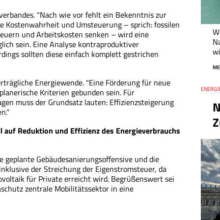
erbandes. "Nach wie vor fehlt ein Bekenntnis zur
e Kostenwahrheit und Umsteuerung – sprich: fossilen
Wa
teuern und Arbeitskosten senken – wird eine
Na
ich sein. Eine Analyse kontraproduktiver
w
dings sollten diese einfach komplett gestrichen
ME
rträgliche Energiewende. "Eine Förderung für neue
Thema
ENERGIE
Datum
lanerische Kriterien gebunden sein. Für
en muss der Grundsatz lauten: Effizienzsteigerung
N
n."
Z
l auf Reduktion und Effizienz des Energieverbrauchs
ie geplante Gebäudesanierungsoffensive und die
nklusive der Streichung der Eigenstromsteuer, da
ovoltaik für Private erreicht wird. Begrüßenswert sei
aschutz zentrale Mobilitätssektor in eine