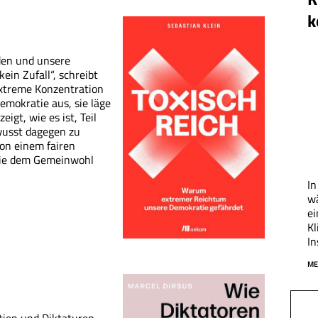
k
den und unsere
ein Zufall“, schreibt
 extreme Konzentration
mokratie aus, sie läge
igt, wie es ist, Teil
ewusst dagegen zu
on einem fairen
 die dem Gemeinwohl
In
w
ei
K
In
ME