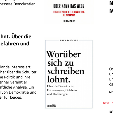
N
 bessere Demokratien
M
ohnt.
Über die
Gefahren und
lande interessiert,
Ös
er über die Schulter
um
e Politik und ihre
Er
enner vereint er
ös
ftliche Analyse. Ein
nd von Demokratie und
ME
r für beides.
Thema
GESELLS
Datum
K