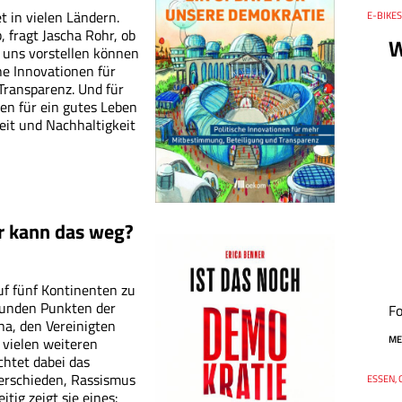
 in vielen Ländern.
Thema
E-BIKES
, fragt Jascha Rohr, ob
W
r uns vorstellen können
he Innovationen für
ransparenz. Und für
en für ein gutes Leben
heit und Nachhaltigkeit
r kann das weg?
auf fünf Kontinenten zu
wunden Punkten der
Fo
na, den Vereinigten
ME
 vielen weiteren
htet dabei das
erschieden, Rassismus
Thema
ESSEN, 
Datum
tig zeigt sie eines: