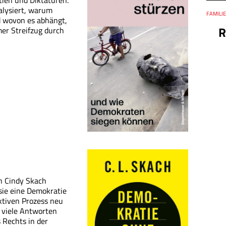
tien und Diktaturen.
alysiert, warum
Thema
FAMILIE
Datum
 wovon es abhängt,
R
mer Streifzug durch
n Cindy Skach
 sie eine Demokratie
ktiven Prozess neu
s viele Antworten
s Rechts in der