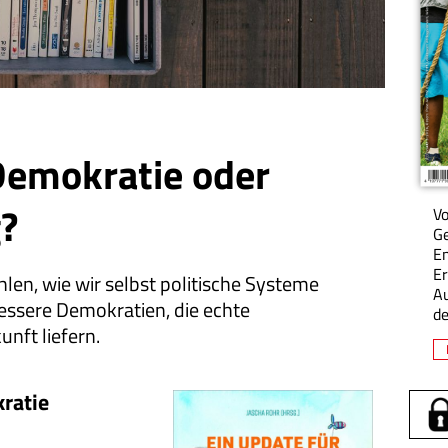
Demokratie oder
?
Vo
Ge
En
Er
hlen, wie wir selbst politische Systeme
A
essere Demokratien, die echte
de
nft liefern.
ratie