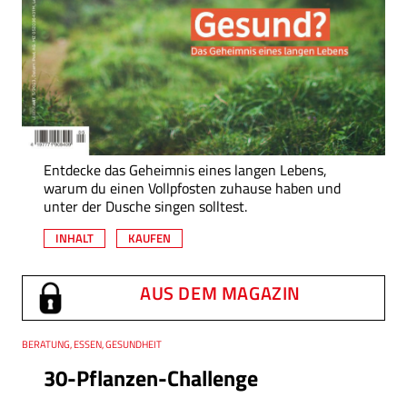
Entdecke das Geheimnis eines langen Lebens,
warum du einen Vollpfosten zuhause haben und
unter der Dusche singen solltest.
INHALT
KAUFEN
AUS DEM MAGAZIN
Thema
BERATUNG, ESSEN, GESUNDHEIT
30-Pflanzen-Challenge