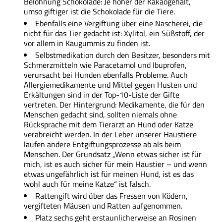
Belohnung Schokolade: Je höher der Kakaogehalt,
umso giftiger ist die Schokolade für die Tiere.
Ebenfalls eine Vergiftung über eine Nascherei, die
nicht für das Tier gedacht ist: Xylitol, ein Süßstoff, der
vor allem in Kaugummis zu finden ist.
Selbstmedikation durch den Besitzer, besonders mit
Schmerzmitteln wie Paracetamol und Ibuprofen,
verursacht bei Hunden ebenfalls Probleme. Auch
Allergiemedikamente und Mittel gegen Husten und
Erkältungen sind in der Top-10-Liste der Gifte
vertreten. Der Hintergrund: Medikamente, die für den
Menschen gedacht sind, sollten niemals ohne
Rücksprache mit dem Tierarzt an Hund oder Katze
verabreicht werden. In der Leber unserer Haustiere
laufen andere Entgiftungsprozesse ab als beim
Menschen. Der Grundsatz „Wenn etwas sicher ist für
mich, ist es auch sicher für mein Haustier – und wenn
etwas ungefährlich ist für meinen Hund, ist es das
wohl auch für meine Katze“ ist falsch.
Rattengift wird über das Fressen von Ködern,
vergifteten Mäusen und Ratten aufgenommen.
Platz sechs geht erstaunlicherweise an Rosinen