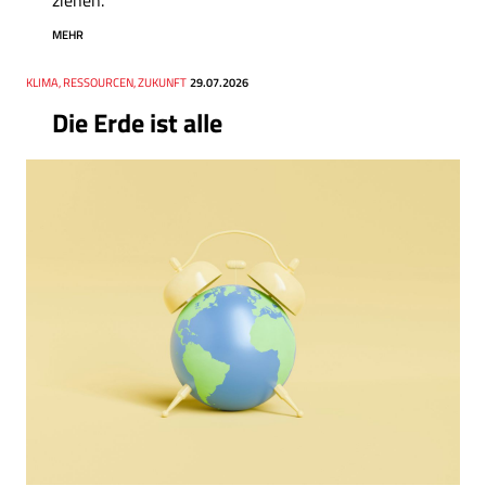
MEHR
Thema
KLIMA, RESSOURCEN, ZUKUNFT
Datum
29.07.2026
Die Erde ist alle